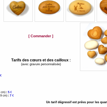
[ Commander ]
Tarifs des cœurs et des cailloux :
(avec gravure personnalisée)
€
6 cm)
:
5
€
 9 cm)
:
7
€
Un tarif dégressif est prévu pour les quan