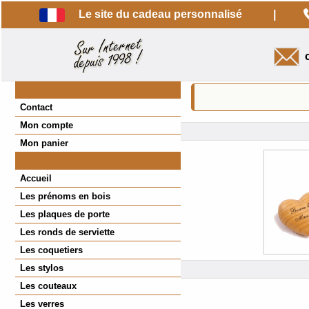
Le site du cadeau personnalisé
|
c
Contact
Mon compte
Mon panier
Accueil
Les prénoms en bois
Les plaques de porte
Les ronds de serviette
Les coquetiers
Les stylos
Les couteaux
Les verres