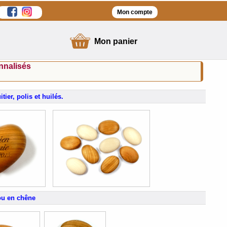
Mon compte
Mon panier
rsonnalisés
ier, polis et huilés.
 ou en chêne